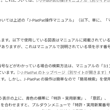
す。これについては、▷
J-PlatPatの操作マニュアル（別サイ
細については上述の「J-PlatPat操作マニュアル」（以下、単
します。以下で使用している図表はマニュアルに掲載されてい
がありますが、これはマニュアルで説明されている項を示す番
号などがわかっている場合の検索方法は、マニュアルの「3.1
ています。▷
J-PlatPat のトップページ（別サイトが開きます）
。しかし、J-PlatPat の操作は簡単なので「簡易検索」
索」という表示の上に、青色の横帯に「特許・実用新案」、「意匠
タを合わせますと、プルダウンメニューで「特許・実用新案番