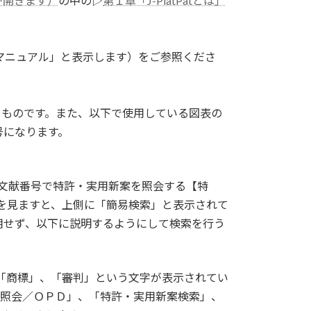
トが開きます）
の中の▷
第１章「J-PlatPatとは」
に、「マニュアル」と表示します）をご参照くださ
るものです。また、以下で使用している図表の
号になります。
 文献番号で特許・実用新案を照会する【特
を見ますと、上側に「簡易検索」と表示されて
を使用せず、以下に説明するようにして検索を行う
」、「商標」、「審判」という文字が表示されてい
号照会／ＯＰＤ」、「特許・実用新案検索」、