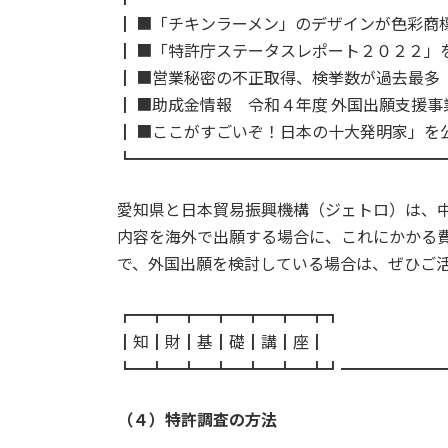
┃ ■「チキンラーメン」のデザインが色彩商
┃ ■「特許庁ステータスレポート２０２２」
┃ ■営業秘密の不正取得、検挙数が過去最多
┃ ■助成金情報 令和４年度 外国出願支援
┃ ■ここがすごいぞ！日本の十大発明家」を
┗━━━━━━━━━━━━━━━━━━━
愛知県と日本貿易振興機構（ジェトロ）は、
内容を海外で出願する場合に、これにかかる
で、外国出願を検討している場合は、ぜひご
┏━┳━┳━┳━┳━┳━┳┓
┃知┃財┃基┃礎┃講┃座┃
┗━┻━┻━┻━┻━┻━┻┛━━━━━━
（４）特許調査の方法