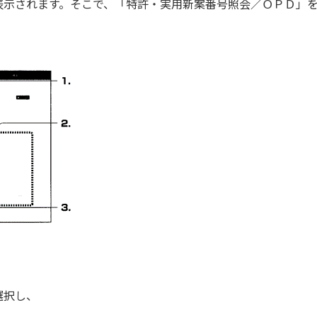
表示されます。そこで、「特許・実用新案番号照会／ＯＰＤ」
選択し、
、