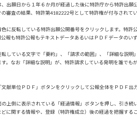
いては、出願日から１年６か月が経過した後に特許庁から特許出願公開
の審査の結果、特許第4182222号として特許権が付与されて
青色に反転している特許出願公開番号をクリックします。特許
開公報も特許公報もテキストデータあるいはＰＤＦデータのい
反転している文字で「要約」、「請求の範囲」、「詳細な説明
ます。なお「詳細な説明」が、特許請求している発明を誰でも
「文献単位ＰＤＦ」ボタンをクリックして公報全体をＰＤＦ出
面の上側に表示されている「経過情報」ボタンを押し、引き続
などに関する情報や、登録（特許権成立）後の経過を把握する