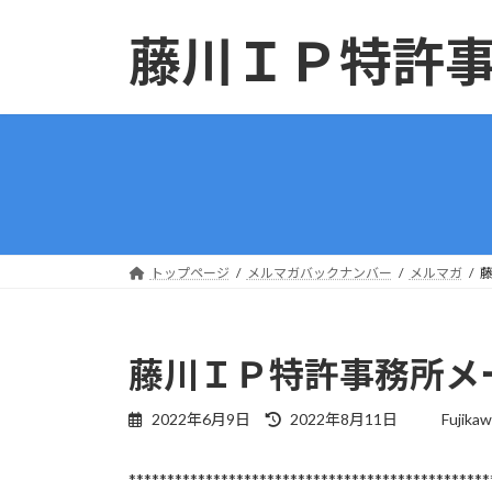
コ
ナ
ン
ビ
藤川ＩＰ特許
テ
ゲ
ン
ー
ツ
シ
へ
ョ
ス
ン
キ
に
ッ
移
プ
動
トップページ
メルマガバックナンバー
メルマガ
藤
藤川ＩＰ特許事務所メー
最
2022年6月9日
2022年8月11日
Fujika
終
更
***********************************************
新