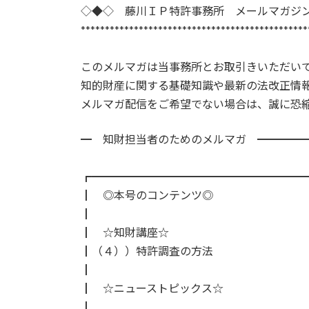
日
◇◆◇ 藤川ＩＰ特許事務所 メールマガジ
時
***********************************************
:
このメルマガは当事務所とお取引きいただい
知的財産に関する基礎知識や最新の法改正情
メルマガ配信をご希望でない場合は、誠に恐
━ 知財担当者のためのメルマガ ━━━━
２０２２年
┏━━━━━━━━━━━━━━━━━━━
┃ ◎本号のコンテンツ◎
┃
┃ ☆知財講座☆
┃（４））特許調査の方法
┃
┃ ☆ニューストピックス☆
┃