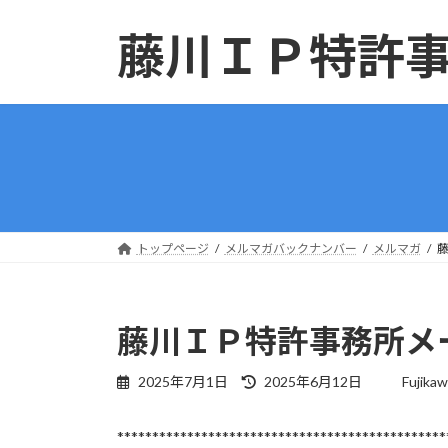
コ
ナ
ン
ビ
藤川ＩＰ特許
テ
ゲ
ン
ー
ツ
シ
へ
ョ
ス
ン
キ
に
ッ
移
プ
動
トップページ
メルマガバックナンバー
メルマガ
藤
藤川ＩＰ特許事務所メー
最
2025年7月1日
2025年6月12日
Fujika
終
更
***********************************************
新