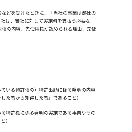
訟などを受けたときに、「当社の事業は御社の
当社は、御社に対して実施料を支払う必要な
用権の内容、先使用権が認められる理由、先使
っている特許権の）特許出願に係る発明の内容
をした者から知得した者」であること）
いる特許権に係る発明の実施である事業やその
こと）