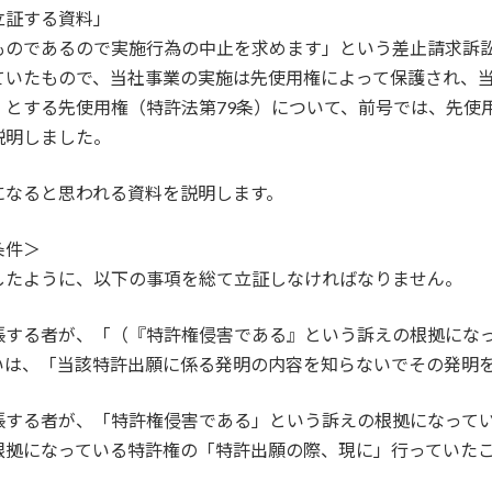
立証する資料」
ものであるので実施行為の中止を求めます」という差止請求訴
ていたもので、当社事業の実施は先使用権によって保護され、
」とする先使用権（特許法第79条）について、前号では、先使
説明しました。
になると思われる資料を説明します。
条件＞
したように、以下の事項を総て立証しなければなりません。
張する者が、「（『特許権侵害である』という訴えの根拠にな
いは、「当該特許出願に係る発明の内容を知らないでその発明
張する者が、「特許権侵害である」という訴えの根拠になって
根拠になっている特許権の「特許出願の際、現に」行っていた