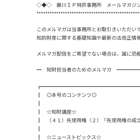
日
◇◆◇ 藤川ＩＰ特許事務所 メールマガジ
時
***********************************************
:
このメルマガは当事務所とお取引きいただい
知的財産に関する基礎知識や最新の法改正情
メルマガ配信をご希望でない場合は、誠に恐
━ 知財担当者のためのメルマガ ━━━━
２０２５年
┏━━━━━━━━━━━━━━━━━━━
┃ ◎本号のコンテンツ◎
┃
┃ ☆知財講座☆
┃ （４１）先使用権（２）「先使用権の成
┃
┃ ☆ニューストピックス☆