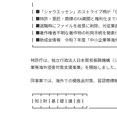
┃
┃ ■「シャウエッセン」のストライプ柄が「
┃ ■特許・意匠・商標のFA期間と権利化ま
┃ ■退職時にファイルを故意に削除、元従業
┃ ■著作権者不明な著作物の利用手続を簡素
┃ ■助成金情報 令和７年度「中小企業等海
┗━━━━━━━━━━━━━━━━━━━
特許庁は、独立行政法人日本貿易振興機構（
業等海外侵害対策支援事業」を開始しました
同事業では、海外での模倣品対策、冒認商標
┏━┳━┳━┳━┳━┳━┳┓
┃知┃財┃基┃礎┃講┃座┃
┗━┻━┻━┻━┻━┻━┻┛━━━━━━